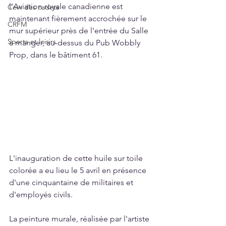
l'Aviation royale canadienne est 
Coin des cadets
maintenant fièrement accrochée sur le 
CRFM
mur supérieur près de l'entrée du Salle 
Sports et loisirs
à manger, au-dessus du Pub Wobbly 
Prop, dans le bâtiment 61.
L'inauguration de cette huile sur toile 
colorée a eu lieu le 5 avril en présence 
d'une cinquantaine de militaires et 
d'employés civils.
La peinture murale, réalisée par l'artiste 