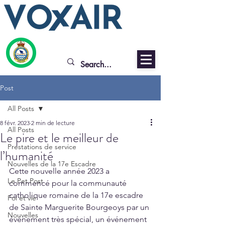
Post
All Posts
8 févr. 2023
2 min de lecture
All Posts
Le pire et le meilleur de
Prestations de service
l’humanité
Nouvelles de la 17e Escadre
Cette nouvelle année 2023 a 
Le Pet Post
commencé pour la communauté 
catholique romaine de la 17e escadre 
Foi et vie
de Sainte Marguerite Bourgeoys par un 
Nouvelles
événement très spécial, un événement 