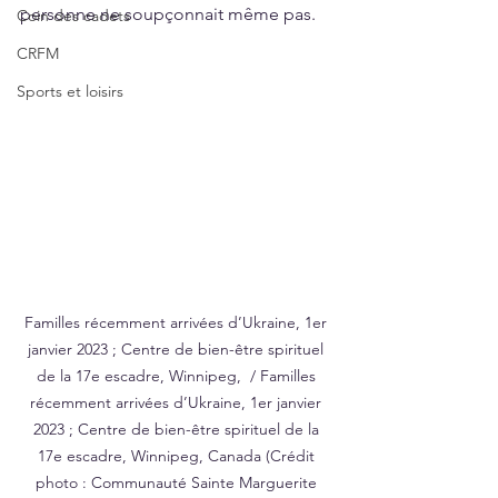
personne ne soupçonnait même pas. 
Coin des cadets
CRFM
Sports et loisirs
Familles récemment arrivées d’Ukraine, 1er 
janvier 2023 ; Centre de bien-être spirituel 
de la 17e escadre, Winnipeg,  / Familles 
récemment arrivées d’Ukraine, 1er janvier 
2023 ; Centre de bien-être spirituel de la 
17e escadre, Winnipeg, Canada (Crédit 
photo : Communauté Sainte Marguerite 