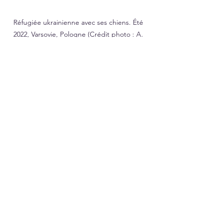
Réfugiée ukrainienne avec ses chiens. Été 
2022, Varsovie, Pologne (Crédit photo : A. 
Sloboda)
En temps de paix comme en temps de 
guerre, il existe toujours des occasions 
de faire le bien et d’apporter des 
changements positifs aux personnes 
qui nous entourent. Soyons 
reconnaissants pour toutes les 
bénédictions que nous avons dans nos 
vies et rappelons-nous que nos actions 
et nos décisions forment aussi le 
visage de l’humanité et la foi en 
l’humanité. 
Foi et vie