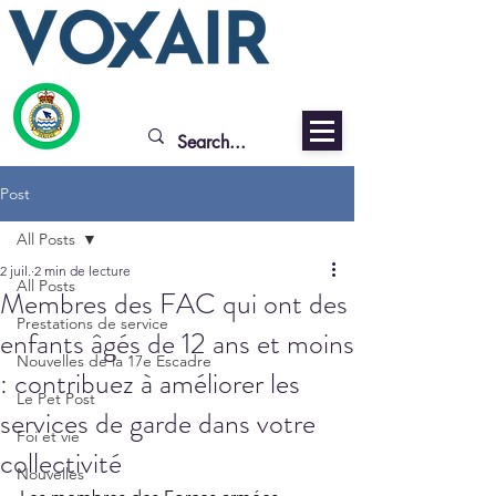
Post
All Posts
2 juil.
2 min de lecture
All Posts
Membres des FAC qui ont des
Prestations de service
enfants âgés de 12 ans et moins
Nouvelles de la 17e Escadre
: contribuez à améliorer les
Le Pet Post
services de garde dans votre
Foi et vie
collectivité
Nouvelles