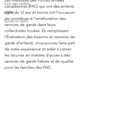
Les membres des Forces armées 
Coin des cadets
canadiennes (FAC) qui ont des enfants 
CRFM
âgés de 12 ans et moins ont l’occasion 
de contribuer à l’amélioration des 
Sports et loisirs
services de garde dans leurs 
collectivités locales. En remplissant 
l’Évaluation des besoins en services de 
garde d’enfants, vous pouvez faire part 
de votre expérience et aider à cerner 
les lacunes en matière d’accès à des 
services de garde fiables et de qualité 
pour les familles des FAC.