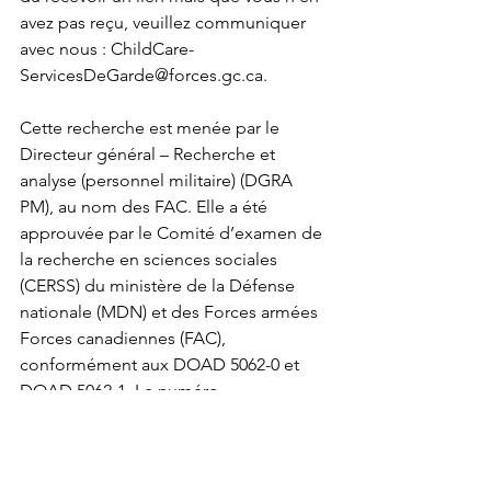
avez pas reçu, veuillez communiquer 
avec nous : 
ChildCare-
ServicesDeGarde@forces.gc.ca
.
Cette recherche est menée par le 
Directeur général – Recherche et 
analyse (personnel militaire) (DGRA 
PM), au nom des FAC. Elle a été 
approuvée par le Comité d’examen de 
la recherche en sciences sociales 
(CERSS) du ministère de la Défense 
nationale (MDN) et des Forces armées 
Forces canadiennes (FAC), 
conformément aux DOAD 5062-0 et 
DOAD 5062-1. Le numéro 
d’approbation du CERSS est 2289/25N.
Des questions? Veuillez communiquer 
avec le DGRA PM à : 
ChildCare-