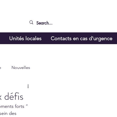
g
Unités locales
Contacts en cas d'urgence
e
Nouvelles
 défis
oments forts “ 
sein des 