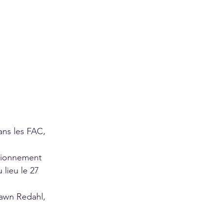
ans les FAC, 
itionnement 
 lieu le 27 
Dawn Redahl, 