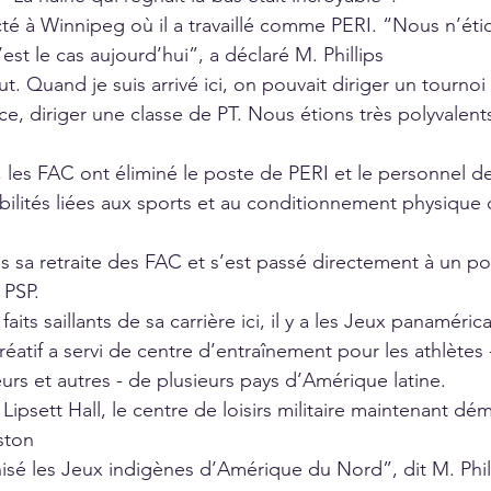
ecté à Winnipeg où il a travaillé comme PERI. “Nous n’éti
st le cas aujourd’hui”, a déclaré M. Phillips
t. Quand je suis arrivé ici, on pouvait diriger un tournoi
rce, diriger une classe de PT. Nous étions très polyvalents
97, les FAC ont éliminé le poste de PERI et le personnel d
ilités liées aux sports et au conditionnement physique
is sa retraite des FAC et s’est passé directement à un pos
 PSP.
faits saillants de sa carrière ici, il y a les Jeux panaméric
réatif a servi de centre d’entraînement pour les athlètes 
eurs et autres - de plusieurs pays d’Amérique latine.
Lipsett Hall, le centre de loisirs militaire maintenant dém
ston
sé les Jeux indigènes d’Amérique du Nord”, dit M. Philli