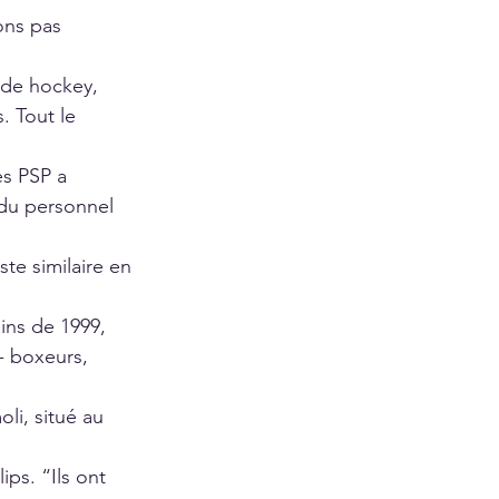
ons pas 
 de hockey, 
. Tout le 
es PSP a 
 du personnel 
te similaire en 
ains de 1999, 
- boxeurs, 
oli, situé au 
ps. “Ils ont 