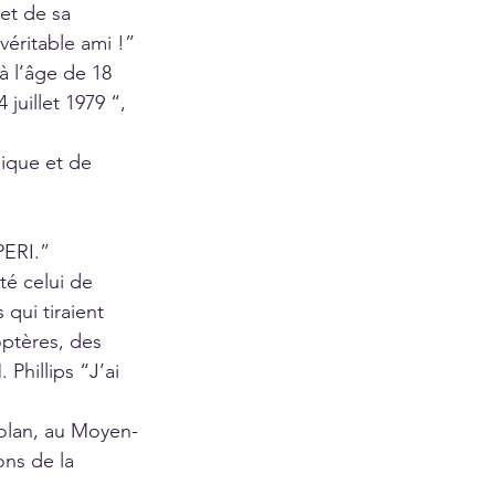
et de sa 
véritable ami !”
à l’âge de 18 
juillet 1979 “, 
sique et de 
PERI.”
é celui de 
qui tiraient 
optères, des 
Phillips “J’ai 
Golan, au Moyen-
ons de la 