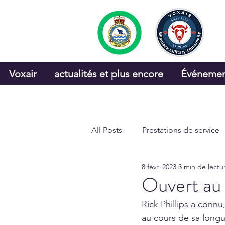
Voxair
actualités et plus encore
Événemen
All Posts
Prestations de service
8 févr. 2023
3 min de lectu
Coin des cadets
CRFM
Ouvert au
Rick Phillips a conn
au cours de sa longu