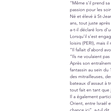
“Même s’il prend sa r
passion pour les soi
Né et élevé à St-Jea
ans, tout juste après
a-t-il déclaré lors d
Lorsqu’il s’est engag
loisirs (PERI), mais 
“Il fallait d’abord av
“Ils ne voulaient pas
Après son entraîneme
fantassin au sein du 
des mitrailleuses, d
bateaux d’assaut à tr
tout fait en tant q
Il a également part
Orient, entre Israël 
chance ici”, a-t-il di