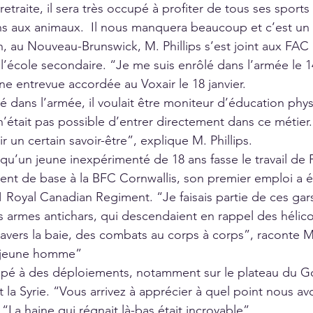
etraite, il sera très occupé à profiter de tous ses sports 
ns aux animaux.  Il nous manquera beaucoup et c’est un 
n, au Nouveau-Brunswick, M. Phillips s’est joint aux FAC 
 l’école secondaire. “Je me suis enrôlé dans l’armée le 14 
’une entrevue accordée au Voxair le 18 janvier. 
é dans l’armée, il voulait être moniteur d’éducation phy
il n’était pas possible d’entrer directement dans ce métier.
oir un certain savoir-être”, explique M. Phillips.
 qu’un jeune inexpérimenté de 18 ans fasse le travail de 
nt de base à la BFC Cornwallis, son premier emploi a ét
1 Royal Canadian Regiment. “Je faisais partie de ces gars 
es armes antichars, qui descendaient en rappel des hélic
avers la baie, des combats au corps à corps”, raconte M. 
ue jeune homme”
icipé à des déploiements, notamment sur le plateau du 
et la Syrie. “Vous arrivez à apprécier à quel point nous av
t. “La haine qui régnait là-bas était incroyable”.