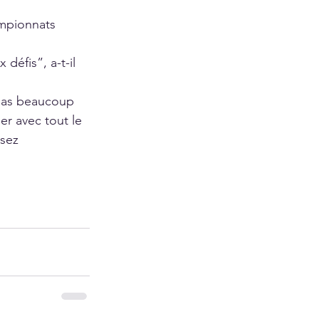
ampionnats 
défis”, a-t-il 
a pas beaucoup 
ler avec tout le 
sez 