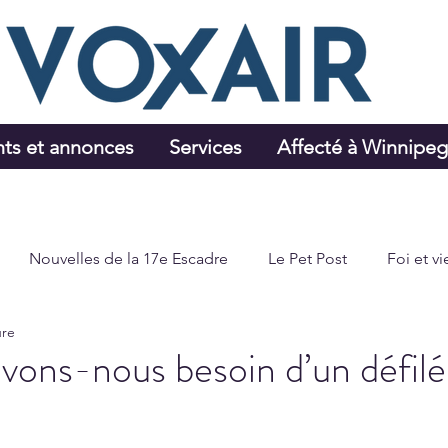
ts et annonces
Services
Affecté à Winnipe
Nouvelles de la 17e Escadre
Le Pet Post
Foi et vi
ure
Sports et loisirs
vons-nous besoin d’un défil