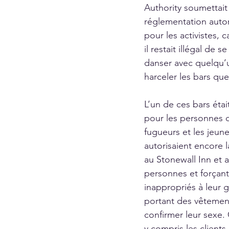
Authority soumettait
réglementation autori
pour les activistes, 
il restait illégal de
danser avec quelqu’u
harceler les bars que
L’un de ces bars étai
pour les personnes qu
fugueurs et les jeune
autorisaient encore l
au Stonewall Inn et a
personnes et forçant
inappropriés à leur 
portant des vêtement
confirmer leur sexe
y compris les clients