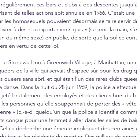
 régulièrement ces bars et clubs à des descentes jusqu’à
sant de telles actions soit annulée en 1966. C’était une p
car les homosexuels pouvaient désormais se faire servir de
 se livrer à des « comportements gais » (se tenir la main, s
n du même sexe) en public, de sorte que la police conti
ers en vertu de cette loi. 
t le Stonewall Inn à Greenwich Village, à Manhattan; un 
eers de la ville qui servait d’espace sûr pour les drag q
s queers sans abri, et qui était l’un des rares clubs queer
a danse. Dans la nuit du 28 juin 1969, la police a effect
 jeté brutalement des employés et des clients hors du ba
 les personnes qu’elle soupçonnait de porter des « vêt
genre » (c.-à-d. quelqu’un que la police a identifié co
s conçus pour une femme) à aller dans les salles de bai
. Cela a déclenché une émeute impliquant des centaines
 du bar et les résidents du quartier. Des milliers de pers