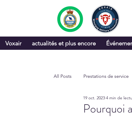
Voxair
actualités et plus encore
Événemen
All Posts
Prestations de service
19 oct. 2023
4 min de lect
Coin des cadets
CRFM
Pourquoi a