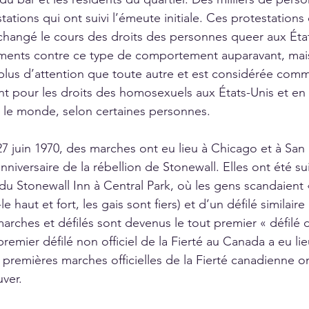
tations qui ont suivi l’émeute initiale. Ces protestations
changé le cours des droits des personnes queer aux États
ments contre ce type de comportement auparavant, mais 
plus d’attention que toute autre et est considérée comm
 pour les droits des homosexuels aux États-Unis et en
le monde, selon certaines personnes. 
 27 juin 1970, des marches ont eu lieu à Chicago et à San
niversaire de la rébellion de Stonewall. Elles ont été su
u Stonewall Inn à Central Park, où les gens scandaient « 
le haut et fort, les gais sont fiers) et d’un défilé similair
marches et défilés sont devenus le tout premier « défilé de
premier défilé non officiel de la Fierté au Canada a eu li
 premières marches officielles de la Fierté canadienne on
ver.