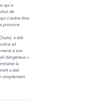
e qui a 
lice de 
ui s’avère être 
a province.
Ouest, a été 
olice ait 
a mené à son 
el dangereux » 
ntraîné la 
rett a été 
on simplement 