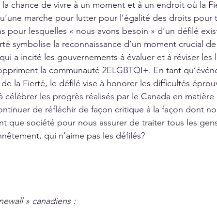
la chance de vivre à un moment et à un endroit où la Fie
qu’une marche pour lutter pour l’égalité des droits pour 
s pour lesquelles « nous avons besoin » d’un défilé exis
ierté symbolise la reconnaissance d’un moment crucial de 
i a incité les gouvernements à évaluer et à réviser les l
i oppriment la communauté 2ELGBTQI+. En tant qu’évén
e la Fierté, le défilé vise à honorer les difficultés éprou
 à célébrer les progrès réalisés par le Canada en matière
ontinuer de réfléchir de façon critique à la façon dont 
nt que société pour nous assurer de traiter tous les gen
nnêtement, qui n’aime pas les défilés? 
ewall » canadiens :