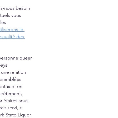
ns-nous besoin 
ctuels vous 
les 
iliserons le 
xualité des 
 personne queer 
pays 
 une relation 
ssemblées 
entaient en 
scrètement, 
priétaires sous 
it servi, « 
ork State Liquor 