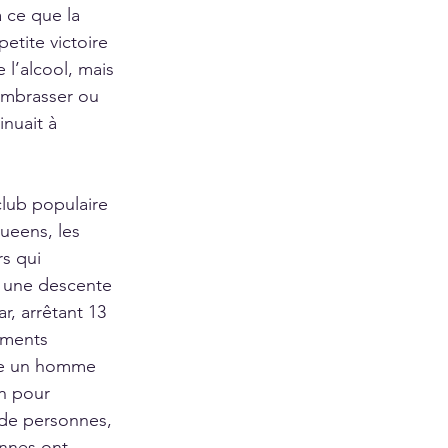
 ce que la 
etite victoire 
 l’alcool, mais 
’embrasser ou 
nuait à 
club populaire 
ueens, les 
s qui 
ué une descente 
r, arrêtant 13 
ements 
mme un homme 
n pour 
 de personnes, 
onnes ont 