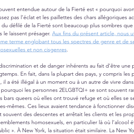
souvent entendue autour de la Fierté est « pourquoi avo
ssez pas l’éclat et les paillettes des chars allégoriques a
s du défilé de la Fierté sont beaucoup plus sombres que 
s le laissent présager. 
Aux fins du présent article, nous ut
me terme englobant tous les spectres de genre et de se
osexuelles et non cisgenres
.
iscrimination et de danger inhérents au fait d’être une
gtemps. En fait, dans la plupart des pays, y compris les 
il a été illégal à un moment ou à un autre de vivre dans
 pourquoi les personnes 2ELGBTQI+ se sont souvent ra
s bars queers où elles ont trouvé refuge et où elles se s
lles-mêmes. Ces lieux avaient tendance à fonctionner di
it souvent des descentes et arrêtait les clients et les pro
emblements homosexuels, en particulier là où l’alcool éta
ublic ». À New York, la situation était similaire. La New Y