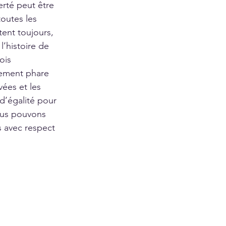
rté peut être 
toutes les 
tent toujours, 
l’histoire de 
ois 
ement phare 
vées et les 
 d’égalité pour 
nous pouvons 
s avec respect 