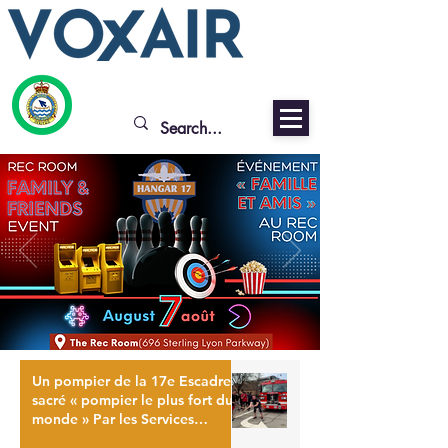
Un pompier de la 17e Escadre
sacré « pompier le plus fort du
monde » Par les Services
généraux de la 17e Escadre