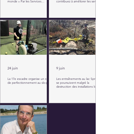
monde » Par les Services
contribuez à améliorer les services
généraux de la 17e Escadre
de garde dans votre collectivité
24 juin
9 juin
La 17e escadre organise un stage
Les entraînements au lac Springer
de perfectionnement au slo-pitch
se poursuivent malgré la
destruction des installations lors de
l'incendie de 2025