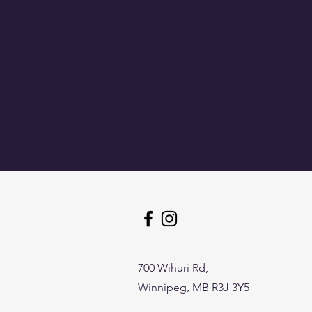
700 Wihuri Rd,
Winnipeg, MB R3J 3Y5