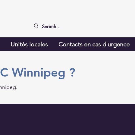
g
Unités locales
Contacts en cas d'urgence
BFC Winnipeg ?
innipeg.