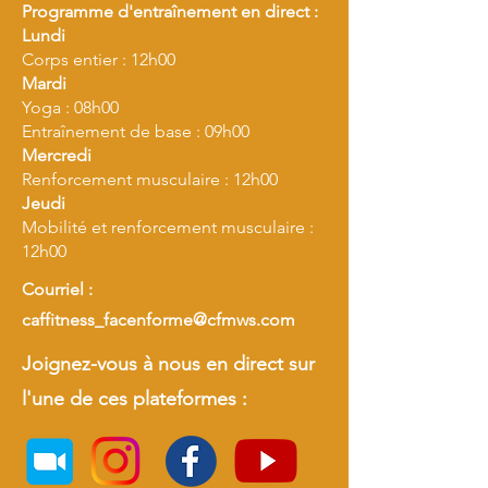
Programme d'entraînement en direct :
Lundi
Corps entier : 12h00
Mardi
Yoga : 08h00
Entraînement de base : 09h00
Mercredi
Renforcement musculaire : 12h00
Jeudi
Mobilité et renforcement musculaire :
12h00
Courriel :
caffitness_facenforme@cfmws.com
Joignez-vous à nous en direct sur
l'une de ces plateformes :