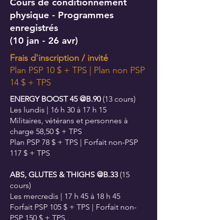
Cours de conditionnement
physique - Programmes
enregistrés
(10 jan - 26 avr)
Frais d'inscription / invité
Plan PSP 10 $ + TPS | Plan non PSP
14 $ + TPS
ENERGY BOOST 45 @B.90
(13 cours)
Les lundis | 16 h 30 à 17 h 15
Militaires, vétérans et personnes à
charge 58,50 $ + TPS
Plan PSP 78 $ + TPS | Forfait non-PSP
117 $ + TPS
ABS, GLUTES & THIGHS @B.33
(15
cours)
Les mercredis | 17 h 45 à 18 h 45
Forfait PSP 105 $ + TPS | Forfait non-
PSP 150 $ + TPS