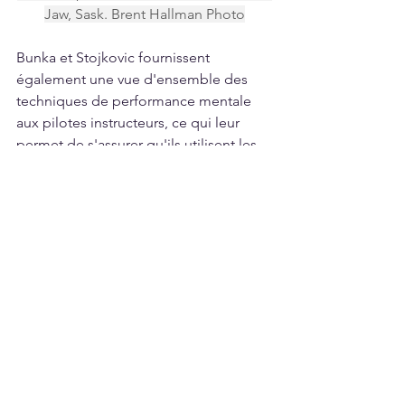
Jaw, Sask. Brent Hallman Photo
Bunka et Stojkovic fournissent 
également une vue d'ensemble des 
techniques de performance mentale 
aux pilotes instructeurs, ce qui leur 
permet de s'assurer qu'ils utilisent les 
mêmes termes avec les élèves. "S'ils 
voient que quelqu'un a des difficultés 
avec une manœuvre particulière, l'une 
de leurs premières recommandations 
est de lui demander s'il a parlé à 
l'entraîneur de performance, ce qui est 
très utile pour l'instructeur", a déclaré 
Bunka.
Compte tenu du nombre de 
changements apportés au système de 
formation de l'ARC au cours des 
dernières années, dont certains 