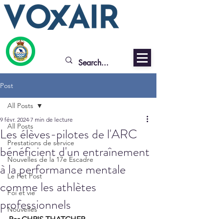
Post
All Posts
9 févr. 2024
7 min de lecture
All Posts
Les élèves-pilotes de l'ARC
Prestations de service
bénéficient d'un entraînement
Nouvelles de la 17e Escadre
à la performance mentale
Le Pet Post
comme les athlètes
Foi et vie
professionnels
Nouvelles