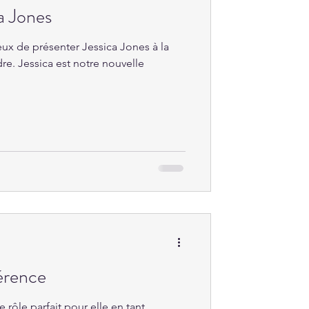
a Jones
x de présenter Jessica Jones à la
e. Jessica est notre nouvelle
férence
 rôle parfait pour elle en tant