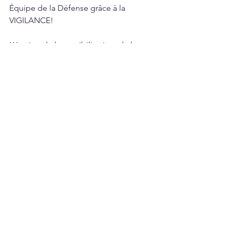
Équipe de la Défense grâce à la 
VIGILANCE!
L’équipe de la sensibilisation, de la 
formation et de l’éducation 
Directeur général - Sécurité de la 
défense
Sécurité
Nouvelles
Voir tout
Posts récents