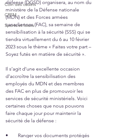
défense (DGSD) organisera, au nom du 
Coin des cadets
ministère de la Défense nationale 
CRFM
(MDN) et des Forces armées 
canadiennes (FAC), sa semaine de 
Sports et loisirs
sensibilisation à la sécurité (SSS) qui se 
tiendra virtuellement du 6 au 10 février 
2023 sous le thème « Faites votre part – 
Soyez futés en matière de sécurité ». 
Il s’agit d’une excellente occasion 
d’accroître la sensibilisation des 
employés du MDN et des membres 
des FAC en plus de promouvoir les 
services de sécurité ministériels. Voici 
certaines choses que nous pouvons 
faire chaque jour pour maintenir la 
sécurité de la défense : 
•	Ranger vos documents protégés 