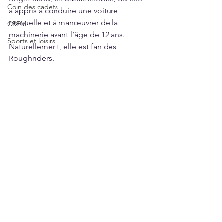
Coin des cadets
a appris à conduire une voiture 
manuelle et à manœuvrer de la 
CRFM
machinerie avant l’âge de 12 ans. 
Sports et loisirs
Naturellement, elle est fan des 
Roughriders.