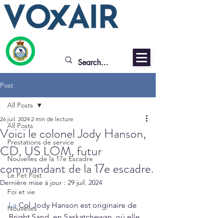
Post
All Posts
26 juil. 2024
2 min de lecture
All Posts
Voici le colonel Jody Hanson,
Prestations de service
CD, US LOM, futur
Nouvelles de la 17e Escadre
commandant de la 17e escadre.
Le Pet Post
Dernière mise à jour :
29 juil. 2024
Foi et vie
La
 Col Jody Hanson est originaire de 
Nouvelles
Bright Sand, en Saskatchewan, où elle 