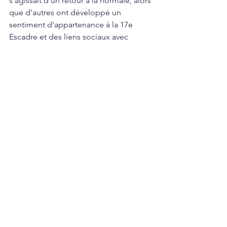
s'agissait d'un retour à la normale, alors 
que d'autres ont développé un 
sentiment d'appartenance à la 17e 
Escadre et des liens sociaux avec 
d'autres militaires.  En tant qu'équipe, 
nous avons tissé des liens sur la glace 
et en dehors, et nous avons eu la 
chance de participer à de nombreuses 
sorties sociales, créant ainsi des 
réseaux au sein de la communauté de 
Winnipeg. Pour beaucoup de femmes 
impliquées, ce sont des parents qui 
ont maintenant une passion familiale 
pour le hockey. Nous croyons que 
vous pouvez sentir la force dans 
l'environnement de l'équipe, tout le 
monde est si encourageant, positif et 
enthousiaste au sujet de l'expérience 
avec les instructeurs du JHD. Rien de 