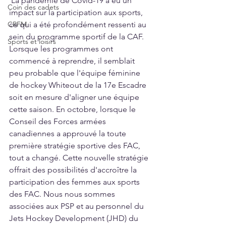
 La pandémie de Covid-19 a eu un 
Coin des cadets
impact sur la participation aux sports, 
CRFM
ce qui a été profondément ressenti au 
sein du programme sportif de la CAF. 
Sports et loisirs
Lorsque les programmes ont 
commencé à reprendre, il semblait 
peu probable que l'équipe féminine 
de hockey Whiteout de la 17e Escadre 
soit en mesure d'aligner une équipe 
cette saison. En octobre, lorsque le 
Conseil des Forces armées 
canadiennes a approuvé la toute 
première stratégie sportive des FAC, 
tout a changé. Cette nouvelle stratégie 
offrait des possibilités d'accroître la 
participation des femmes aux sports 
des FAC. Nous nous sommes 
associées aux PSP et au personnel du 
Jets Hockey Development (JHD) du 