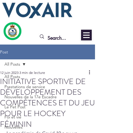
Post
All Posts
12 juin 2023
3 min de lecture
All Posts
INITIATIVE SPORTIVE DE
Prestations de service
DÉVELOPPEMENT DES
Nouvelles de la 17e Escadre
COMPÉTENCES ET DU JEU
Le Pet Post
POUR LE HOCKEY
Foi et vie
FÉMININ
Nouvelles