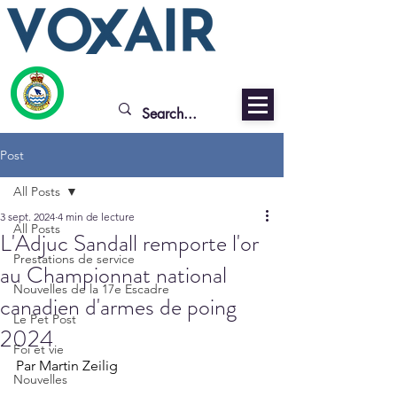
Post
All Posts
3 sept. 2024
4 min de lecture
All Posts
L'Adjuc Sandall remporte l'or
Prestations de service
au Championnat national
Nouvelles de la 17e Escadre
canadien d'armes de poing
Le Pet Post
2024
Foi et vie
Par Martin Zeilig
Nouvelles