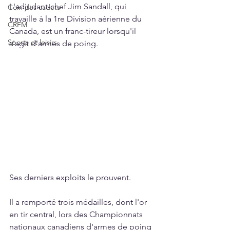
L'adjudant-chef Jim Sandall, qui 
Coin des cadets
travaille à la 1re Division aérienne du 
CRFM
Canada, est un franc-tireur lorsqu'il 
Sports et loisirs
s'agit d'armes de poing.
Ses derniers exploits le prouvent.
Il a remporté trois médailles, dont l'or 
en tir central, lors des Championnats 
nationaux canadiens d'armes de poing 