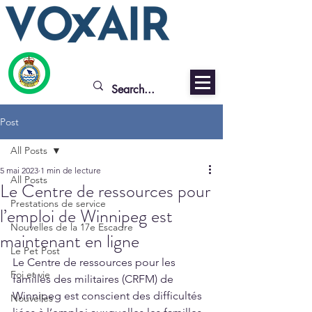
Post
All Posts
5 mai 2023
1 min de lecture
All Posts
Le Centre de ressources pour
Prestations de service
l’emploi de Winnipeg est
Nouvelles de la 17e Escadre
maintenant en ligne
Le Pet Post
Le Centre de ressources pour les 
Foi et vie
familles des militaires (CRFM) de 
Winnipeg est conscient des difficultés 
Nouvelles