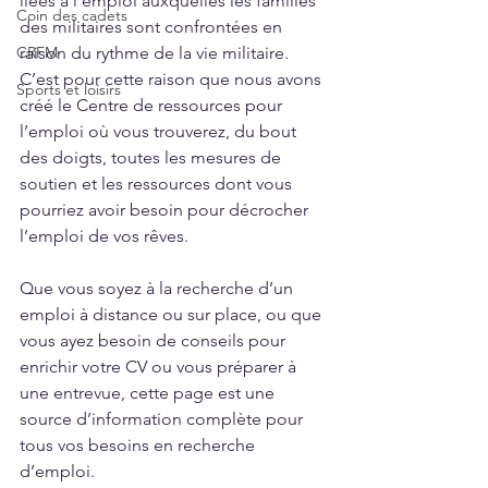
liées à l’emploi auxquelles les familles 
Coin des cadets
des militaires sont confrontées en 
CRFM
raison du rythme de la vie militaire. 
C’est pour cette raison que nous avons 
Sports et loisirs
créé le Centre de ressources pour 
l’emploi où vous trouverez, du bout 
des doigts, toutes les mesures de 
soutien et les ressources dont vous 
pourriez avoir besoin pour décrocher 
l’emploi de vos rêves.
Que vous soyez à la recherche d’un 
emploi à distance ou sur place, ou que 
vous ayez besoin de conseils pour 
enrichir votre CV ou vous préparer à 
une entrevue, cette page est une 
source d’information complète pour 
tous vos besoins en recherche 
d’emploi.