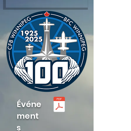
Événe
ment
s