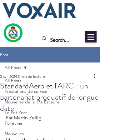
Post
All Posts
3 avr. 2024
3 min de lecture
All Posts
StandardAero et l'ARC : un
Prestations de service
partenariat productif de longue
Nouvelles de la 17e Escadre
date
Le Pet Post
Par Martin Zeilig
Foi et vie
Nouvelles