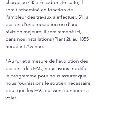
charge au 435e Escadron. Ensuite, il 
serait acheminé en fonction de 
l'ampleur des travaux à effectuer. S'il a 
besoin d'une réparation ou d'une 
révision majeure, il sera ramené ici, 
dans nos installations (Plant 2), au 1855 
Sergeant Avenue.
"Au fur et à mesure de l'évolution des 
besoins des FAC, nous avons modifié 
le programme pour nous assurer que 
nous fournissions le soutien nécessaire 
pour que les FAC puissent continuer à 
voler. 
Plusieurs autres types de moteurs 
"sont pris en charge" par 
StandardAero, notamment ceux de 
l'avion d'entraînement Dash-8, piloté 