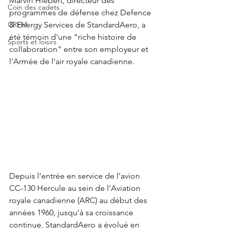
Marvin Hiebert, directeur des 
Coin des cadets
programmes de défense chez Defence 
CRFM
& Energy Services de StandardAero, a 
été témoin d'une "riche histoire de 
Sports et loisirs
collaboration" entre son employeur et 
l'Armée de l'air royale canadienne.
Depuis l'entrée en service de l'avion 
CC-130 Hercule au sein de l'Aviation 
royale canadienne (ARC) au début des 
années 1960, jusqu'à sa croissance 
continue, StandardAero a évolué en 