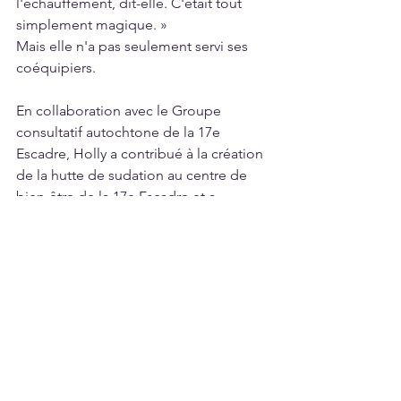
l'échauffement, dit-elle. C'était tout 
simplement magique. »
Mais elle n'a pas seulement servi ses 
coéquipiers.
En collaboration avec le Groupe 
consultatif autochtone de la 17e 
Escadre, Holly a contribué à la création 
de la hutte de sudation au centre de 
bien-être de la 17e Escadre et a 
coordonné les dons destinés aux 
personnes évacuées de la Première 
Nation de Split Lake, qui ont été 
hébergées dans l'aréna de la Première 
Nation de Sagkeeng lors des récents 
incendies de forêt. Sa maison continue 
d'être un refuge pour les animaux, y 
compris les chevaux (mais pas en ville).