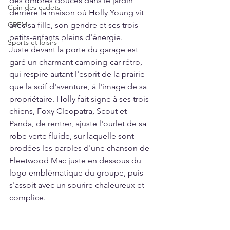
des ombres douces dans le jardin 
Coin des cadets
derrière la maison où Holly Young vit 
CRFM
avec sa fille, son gendre et ses trois 
petits-enfants pleins d'énergie.
Sports et loisirs
Juste devant la porte du garage est 
garé un charmant camping-car rétro, 
qui respire autant l'esprit de la prairie 
que la soif d'aventure, à l'image de sa 
propriétaire. Holly fait signe à ses trois 
chiens, Foxy Cleopatra, Scout et 
Panda, de rentrer, ajuste l'ourlet de sa 
robe verte fluide, sur laquelle sont 
brodées les paroles d'une chanson de 
Fleetwood Mac juste en dessous du 
logo emblématique du groupe, puis 
s'assoit avec un sourire chaleureux et 
complice.