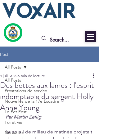
Post
All Posts
9 juil. 2025
5 min de lecture
All Posts
Des bottes aux lames : l'esprit
Prestations de service
indomptable du sergent Holly-
Nouvelles de la 17e Escadre
Anne Young
Le Pet Post
Par Martin Zeilig
Foi et vie
Le soleil de milieu de matinée projetait 
Nouvelles