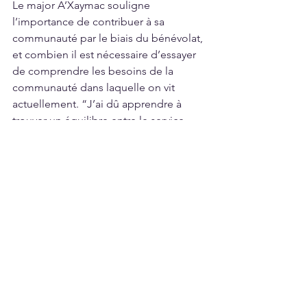
Le major A’Xaymac souligne 
l’importance de contribuer à sa 
communauté par le biais du bénévolat, 
et combien il est nécessaire d’essayer 
de comprendre les besoins de la 
communauté dans laquelle on vit 
actuellement. “J’ai dû apprendre à 
trouver un équilibre entre le service 
communautaire, le travail et la 
présence profonde auprès des 
membres de ma famille. C’est quelque 
chose sur lequel je continue à travailler 
très dur et dont j’aime parler avec mes 
collègues s’ils cherchent des conseils 
ou une oreille attentive.” 
Le major A’Xaymac a accompli de 
nombreuses réalisations au cours de sa 
carrière, et elle souligne que son 
comportement aimable et sa nature 