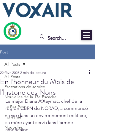
Post
All Posts
22 févr. 2023
2 min de lecture
All Posts
En l’honneur du Mois de
Prestations de service
l’histoire des Noirs
Nouvelles de la 17e Escadre
Le major Diana A’Xaymac, chef de la 
Le Pet Post
région CBRN du NORAD, a commencé 
sa vie dans un environnement militaire, 
Foi et vie
sa mère ayant servi dans l’armée 
Nouvelles
américaine. 